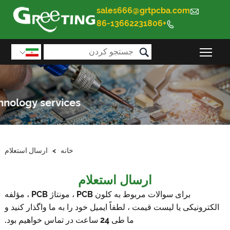
sales666@grtpcba.com

+86-13662231806


قابلیت مشاهده منوی اصلی را تغییر دهید

خانه
>
ارسال استعلام
ارسال استعلام
برای سوالات مربوط به کلون PCB ، مونتاژ PCB ، مؤلفه
ونیکی یا لیست قیمت ، لطفاً ایمیل خود را به ما واگذار کنید و
ما طی 24 ساعت در تماس خواهیم بود.